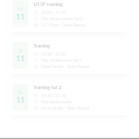
U13P træning
Tir
18:00 - 19:30
11
Viby Idrætscenter, hal 2
U13 Piger - Team Ramsø
Træning
Tir
18:30 - 21:00
11
Viby Idrætscenter hal 1
Dame Senior - Team Ramsø
Træning hal 2
Tir
19:30 - 21:30
11
Viby idrætscenter
Herre Senior - Team Ramsø