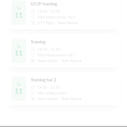
U13P træning
Tir
18:00 - 19:30
11
Viby Idrætscenter, hal 2
U13 Piger - Team Ramsø
Træning
Tir
18:30 - 21:00
11
Viby Idrætscenter hal 1
Dame Senior - Team Ramsø
Træning hal 2
Tir
19:30 - 21:30
11
Viby idrætscenter
Herre Senior - Team Ramsø