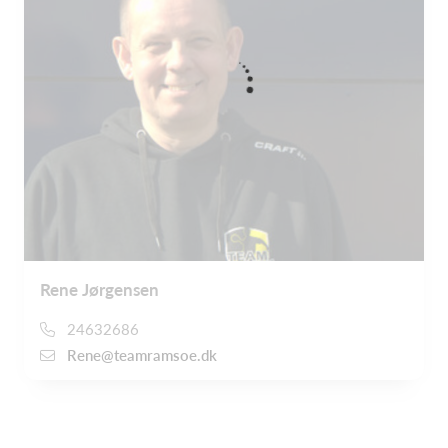
Rene Jørgensen
24632686
Rene@teamramsoe.dk