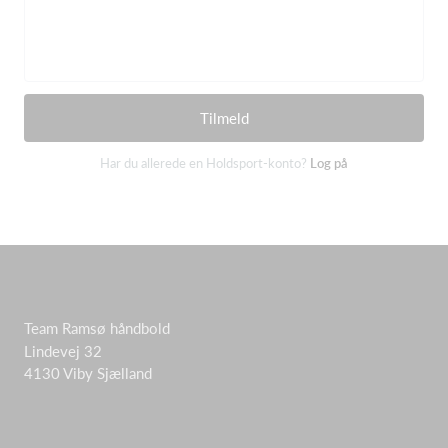
Tilmeld
Har du allerede en Holdsport-konto?
Log på
Team Ramsø håndbold
Lindevej 32
4130 Viby Sjælland