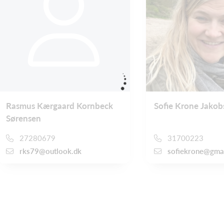
Rasmus Kærgaard Kornbeck
Sofie Krone Jakob
Sørensen
27280679
31700223
rks79@outlook.dk
sofiekrone@gma