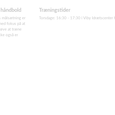
 håndbold
Træningstider
es målsætning er
Torsdage: 16:30 - 17:30 i Viby Idrætscenter 
 med fokus på at
røve at træne
kke også er