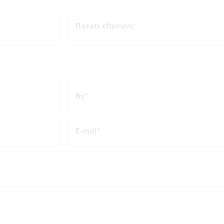
Barnets efternavn
By
E-mail