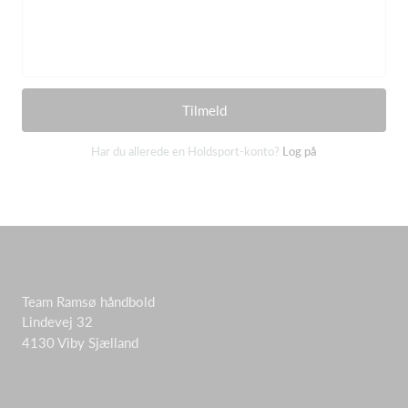
Tilmeld
Har du allerede en Holdsport-konto?
Log på
Team Ramsø håndbold
Lindevej 32
4130 Viby Sjælland