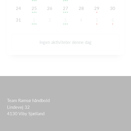
24
25
26
27
28
29
30
31
1
2
3
4
5
6
Ingen aktiviteter denne dag
Team Ramsø håndbold
Lindevej 32
4130 Viby Sjælland