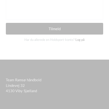
Tilmeld
Har du allerede en Holdsport-konto?
Log på
Team Ramsø håndbold
Lindevej 32
4130 Viby Sjælland