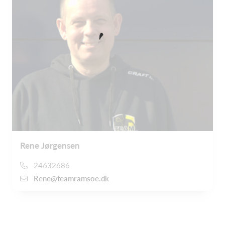
Rene Jørgensen
24632686
Rene@teamramsoe.dk