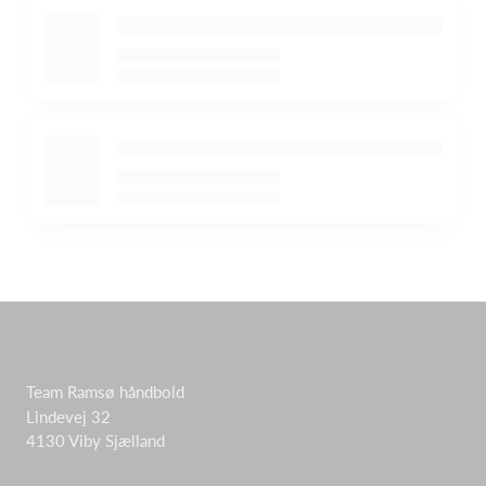
Team Ramsø håndbold
Lindevej 32
4130 Viby Sjælland